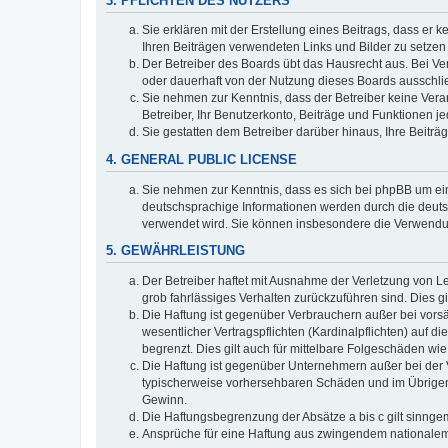
3. PFLICHTEN DES NUTZERS
Sie erklären mit der Erstellung eines Beitrags, dass er 
Ihren Beiträgen verwendeten Links und Bilder zu setze
Der Betreiber des Boards übt das Hausrecht aus. Bei V
oder dauerhaft von der Nutzung dieses Boards ausschlie
Sie nehmen zur Kenntnis, dass der Betreiber keine Verant
Betreiber, Ihr Benutzerkonto, Beiträge und Funktionen je
Sie gestatten dem Betreiber darüber hinaus, Ihre Beitr
4. GENERAL PUBLIC LICENSE
Sie nehmen zur Kenntnis, dass es sich bei phpBB um ein
deutschsprachige Informationen werden durch die deuts
verwendet wird. Sie können insbesondere die Verwendun
5. GEWÄHRLEISTUNG
Der Betreiber haftet mit Ausnahme der Verletzung von Le
grob fahrlässiges Verhalten zurückzuführen sind. Dies 
Die Haftung ist gegenüber Verbrauchern außer bei vors
wesentlicher Vertragspflichten (Kardinalpflichten) auf
begrenzt. Dies gilt auch für mittelbare Folgeschäden 
Die Haftung ist gegenüber Unternehmern außer bei der V
typischerweise vorhersehbaren Schäden und im Übrigen 
Gewinn.
Die Haftungsbegrenzung der Absätze a bis c gilt sinnge
Ansprüche für eine Haftung aus zwingendem nationalem