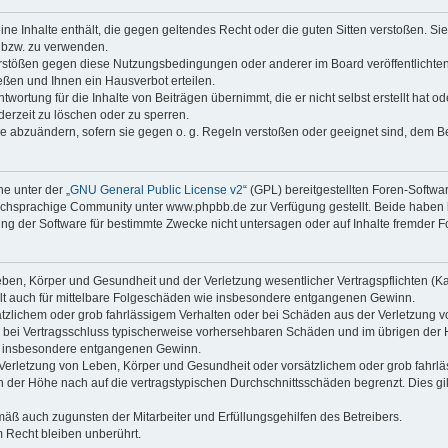
keine Inhalte enthält, die gegen geltendes Recht oder die guten Sitten verstoßen. Si
n bzw. zu verwenden.
erstößen gegen diese Nutzungsbedingungen oder anderer im Board veröffentlicht
ßen und Ihnen ein Hausverbot erteilen.
wortung für die Inhalte von Beiträgen übernimmt, die er nicht selbst erstellt hat 
derzeit zu löschen oder zu sperren.
äge abzuändern, sofern sie gegen o. g. Regeln verstoßen oder geeignet sind, dem 
e unter der „
GNU General Public License v2
“ (GPL) bereitgestellten Foren-Soft
chsprachige Community unter www.phpbb.de zur Verfügung gestellt. Beide haben ke
g der Software für bestimmte Zwecke nicht untersagen oder auf Inhalte fremder F
ben, Körper und Gesundheit und der Verletzung wesentlicher Vertragspflichten (Kard
gilt auch für mittelbare Folgeschäden wie insbesondere entgangenen Gewinn.
ätzlichem oder grob fahrlässigem Verhalten oder bei Schäden aus der Verletzung 
 die bei Vertragsschluss typischerweise vorhersehbaren Schäden und im übrigen de
wie insbesondere entgangenen Gewinn.
erletzung von Leben, Körper und Gesundheit oder vorsätzlichem oder grob fahrläs
der Höhe nach auf die vertragstypischen Durchschnittsschäden begrenzt. Dies gi
mäß auch zugunsten der Mitarbeiter und Erfüllungsgehilfen des Betreibers.
 Recht bleiben unberührt.