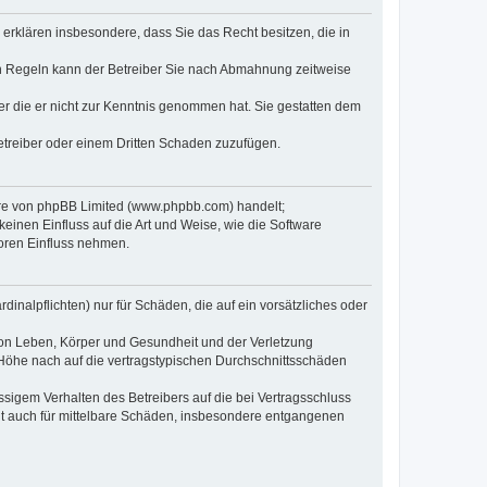
e erklären insbesondere, dass Sie das Recht besitzen, die in
en Regeln kann der Betreiber Sie nach Abmahnung zeitweise
oder die er nicht zur Kenntnis genommen hat. Sie gestatten dem
Betreiber oder einem Dritten Schaden zuzufügen.
ware von phpBB Limited (www.phpbb.com) handelt;
inen Einfluss auf die Art und Weise, wie die Software
oren Einfluss nehmen.
inalpflichten) nur für Schäden, die auf ein vorsätzliches oder
von Leben, Körper und Gesundheit und der Verletzung
r Höhe nach auf die vertragstypischen Durchschnittsschäden
sigem Verhalten des Betreibers auf die bei Vertragsschluss
lt auch für mittelbare Schäden, insbesondere entgangenen