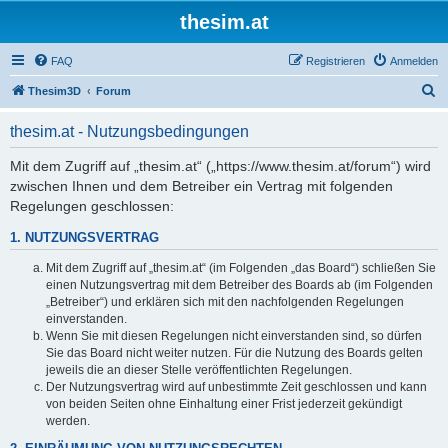
thesim.at
FAQ
Registrieren
Anmelden
S
Thesim3D
Forum
u
thesim.at - Nutzungsbedingungen
c
h
Mit dem Zugriff auf „thesim.at“ („https://www.thesim.at/forum“) wird
zwischen Ihnen und dem Betreiber ein Vertrag mit folgenden
e
Regelungen geschlossen:
1. NUTZUNGSVERTRAG
Mit dem Zugriff auf „thesim.at“ (im Folgenden „das Board“) schließen Sie
einen Nutzungsvertrag mit dem Betreiber des Boards ab (im Folgenden
„Betreiber“) und erklären sich mit den nachfolgenden Regelungen
einverstanden.
Wenn Sie mit diesen Regelungen nicht einverstanden sind, so dürfen
Sie das Board nicht weiter nutzen. Für die Nutzung des Boards gelten
jeweils die an dieser Stelle veröffentlichten Regelungen.
Der Nutzungsvertrag wird auf unbestimmte Zeit geschlossen und kann
von beiden Seiten ohne Einhaltung einer Frist jederzeit gekündigt
werden.