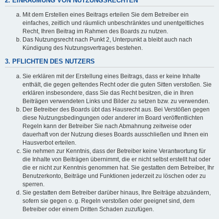
2. EINRÄUMUNG VON NUTZUNGSRECHTEN
Mit dem Erstellen eines Beitrags erteilen Sie dem Betreiber ein
einfaches, zeitlich und räumlich unbeschränktes und unentgeltliches
Recht, Ihren Beitrag im Rahmen des Boards zu nutzen.
Das Nutzungsrecht nach Punkt 2, Unterpunkt a bleibt auch nach
Kündigung des Nutzungsvertrages bestehen.
3. PFLICHTEN DES NUTZERS
Sie erklären mit der Erstellung eines Beitrags, dass er keine Inhalte
enthält, die gegen geltendes Recht oder die guten Sitten verstoßen. Sie
erklären insbesondere, dass Sie das Recht besitzen, die in Ihren
Beiträgen verwendeten Links und Bilder zu setzen bzw. zu verwenden.
Der Betreiber des Boards übt das Hausrecht aus. Bei Verstößen gegen
diese Nutzungsbedingungen oder anderer im Board veröffentlichten
Regeln kann der Betreiber Sie nach Abmahnung zeitweise oder
dauerhaft von der Nutzung dieses Boards ausschließen und Ihnen ein
Hausverbot erteilen.
Sie nehmen zur Kenntnis, dass der Betreiber keine Verantwortung für
die Inhalte von Beiträgen übernimmt, die er nicht selbst erstellt hat oder
die er nicht zur Kenntnis genommen hat. Sie gestatten dem Betreiber, Ihr
Benutzerkonto, Beiträge und Funktionen jederzeit zu löschen oder zu
sperren.
Sie gestatten dem Betreiber darüber hinaus, Ihre Beiträge abzuändern,
sofern sie gegen o. g. Regeln verstoßen oder geeignet sind, dem
Betreiber oder einem Dritten Schaden zuzufügen.