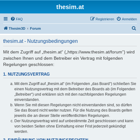
thesim.at
FAQ
Registrieren
Anmelden
S
Thesim3D
Forum
u
thesim.at - Nutzungsbedingungen
c
h
Mit dem Zugriff auf „thesim.at“ („https://www.thesim.at/forum“) wird
zwischen Ihnen und dem Betreiber ein Vertrag mit folgenden
e
Regelungen geschlossen:
1. NUTZUNGSVERTRAG
Mit dem Zugriff auf „thesim.at“ (im Folgenden „das Board“) schließen Sie
einen Nutzungsvertrag mit dem Betreiber des Boards ab (im Folgenden
„Betreiber“) und erklären sich mit den nachfolgenden Regelungen
einverstanden.
Wenn Sie mit diesen Regelungen nicht einverstanden sind, so dürfen
Sie das Board nicht weiter nutzen. Für die Nutzung des Boards gelten
jeweils die an dieser Stelle veröffentlichten Regelungen.
Der Nutzungsvertrag wird auf unbestimmte Zeit geschlossen und kann
von beiden Seiten ohne Einhaltung einer Frist jederzeit gekündigt
werden.