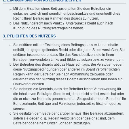
2. EINRÄUMUNG VON NUTZUNGSRECHTEN
Mit dem Erstellen eines Beitrags erteilen Sie dem Betreiber ein
einfaches, zeitlich und räumlich unbeschränktes und unentgeltliches
Recht, Ihren Beitrag im Rahmen des Boards zu nutzen.
Das Nutzungsrecht nach Punkt 2, Unterpunkt a bleibt auch nach
Kündigung des Nutzungsvertrages bestehen.
3. PFLICHTEN DES NUTZERS
Sie erklären mit der Erstellung eines Beitrags, dass er keine Inhalte
enthält, die gegen geltendes Recht oder die guten Sitten verstoßen. Sie
erklären insbesondere, dass Sie das Recht besitzen, die in Ihren
Beiträgen verwendeten Links und Bilder zu setzen bzw. zu verwenden.
Der Betreiber des Boards übt das Hausrecht aus. Bei Verstößen gegen
diese Nutzungsbedingungen oder anderer im Board veröffentlichten
Regeln kann der Betreiber Sie nach Abmahnung zeitweise oder
dauerhaft von der Nutzung dieses Boards ausschließen und Ihnen ein
Hausverbot erteilen.
Sie nehmen zur Kenntnis, dass der Betreiber keine Verantwortung für
die Inhalte von Beiträgen übernimmt, die er nicht selbst erstellt hat oder
die er nicht zur Kenntnis genommen hat. Sie gestatten dem Betreiber, Ihr
Benutzerkonto, Beiträge und Funktionen jederzeit zu löschen oder zu
sperren.
Sie gestatten dem Betreiber darüber hinaus, Ihre Beiträge abzuändern,
sofern sie gegen o. g. Regeln verstoßen oder geeignet sind, dem
Betreiber oder einem Dritten Schaden zuzufügen.