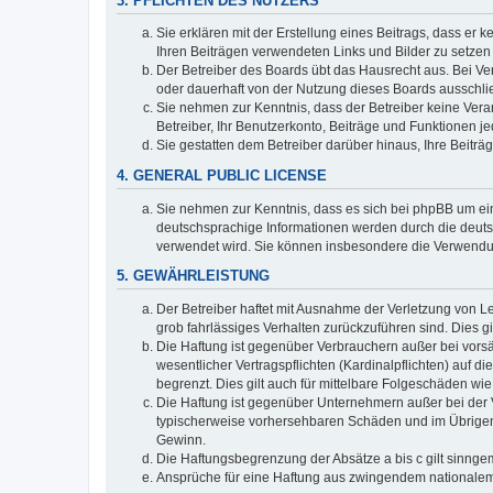
3. PFLICHTEN DES NUTZERS
Sie erklären mit der Erstellung eines Beitrags, dass er 
Ihren Beiträgen verwendeten Links und Bilder zu setze
Der Betreiber des Boards übt das Hausrecht aus. Bei V
oder dauerhaft von der Nutzung dieses Boards ausschlie
Sie nehmen zur Kenntnis, dass der Betreiber keine Verant
Betreiber, Ihr Benutzerkonto, Beiträge und Funktionen je
Sie gestatten dem Betreiber darüber hinaus, Ihre Beitr
4. GENERAL PUBLIC LICENSE
Sie nehmen zur Kenntnis, dass es sich bei phpBB um ein
deutschsprachige Informationen werden durch die deuts
verwendet wird. Sie können insbesondere die Verwendun
5. GEWÄHRLEISTUNG
Der Betreiber haftet mit Ausnahme der Verletzung von Le
grob fahrlässiges Verhalten zurückzuführen sind. Dies 
Die Haftung ist gegenüber Verbrauchern außer bei vors
wesentlicher Vertragspflichten (Kardinalpflichten) auf
begrenzt. Dies gilt auch für mittelbare Folgeschäden 
Die Haftung ist gegenüber Unternehmern außer bei der V
typischerweise vorhersehbaren Schäden und im Übrigen 
Gewinn.
Die Haftungsbegrenzung der Absätze a bis c gilt sinnge
Ansprüche für eine Haftung aus zwingendem nationalem