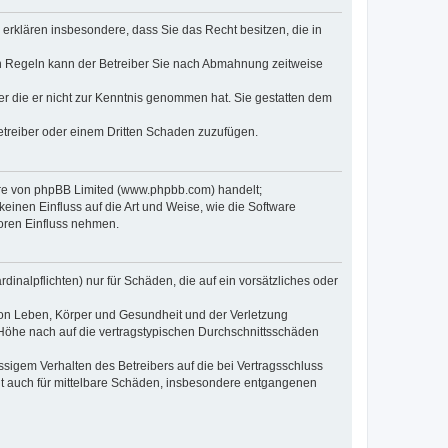
e erklären insbesondere, dass Sie das Recht besitzen, die in
en Regeln kann der Betreiber Sie nach Abmahnung zeitweise
oder die er nicht zur Kenntnis genommen hat. Sie gestatten dem
Betreiber oder einem Dritten Schaden zuzufügen.
ware von phpBB Limited (www.phpbb.com) handelt;
inen Einfluss auf die Art und Weise, wie die Software
oren Einfluss nehmen.
inalpflichten) nur für Schäden, die auf ein vorsätzliches oder
von Leben, Körper und Gesundheit und der Verletzung
r Höhe nach auf die vertragstypischen Durchschnittsschäden
sigem Verhalten des Betreibers auf die bei Vertragsschluss
lt auch für mittelbare Schäden, insbesondere entgangenen