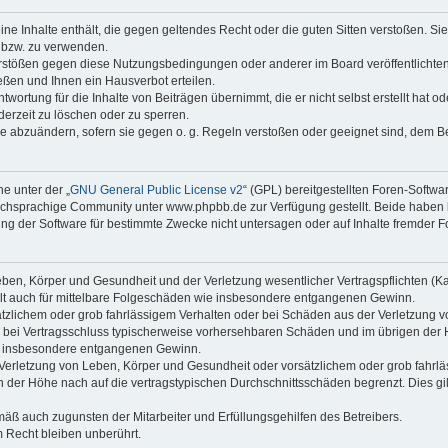
keine Inhalte enthält, die gegen geltendes Recht oder die guten Sitten verstoßen. Si
n bzw. zu verwenden.
erstößen gegen diese Nutzungsbedingungen oder anderer im Board veröffentlicht
ßen und Ihnen ein Hausverbot erteilen.
wortung für die Inhalte von Beiträgen übernimmt, die er nicht selbst erstellt hat 
derzeit zu löschen oder zu sperren.
äge abzuändern, sofern sie gegen o. g. Regeln verstoßen oder geeignet sind, dem 
e unter der „
GNU General Public License v2
“ (GPL) bereitgestellten Foren-Soft
chsprachige Community unter www.phpbb.de zur Verfügung gestellt. Beide haben ke
g der Software für bestimmte Zwecke nicht untersagen oder auf Inhalte fremder F
ben, Körper und Gesundheit und der Verletzung wesentlicher Vertragspflichten (Kard
gilt auch für mittelbare Folgeschäden wie insbesondere entgangenen Gewinn.
ätzlichem oder grob fahrlässigem Verhalten oder bei Schäden aus der Verletzung 
 die bei Vertragsschluss typischerweise vorhersehbaren Schäden und im übrigen de
wie insbesondere entgangenen Gewinn.
erletzung von Leben, Körper und Gesundheit oder vorsätzlichem oder grob fahrläs
der Höhe nach auf die vertragstypischen Durchschnittsschäden begrenzt. Dies gi
mäß auch zugunsten der Mitarbeiter und Erfüllungsgehilfen des Betreibers.
 Recht bleiben unberührt.