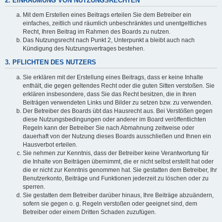
2. EINRÄUMUNG VON NUTZUNGSRECHTEN
Mit dem Erstellen eines Beitrags erteilen Sie dem Betreiber ein
einfaches, zeitlich und räumlich unbeschränktes und unentgeltliches
Recht, Ihren Beitrag im Rahmen des Boards zu nutzen.
Das Nutzungsrecht nach Punkt 2, Unterpunkt a bleibt auch nach
Kündigung des Nutzungsvertrages bestehen.
3. PFLICHTEN DES NUTZERS
Sie erklären mit der Erstellung eines Beitrags, dass er keine Inhalte
enthält, die gegen geltendes Recht oder die guten Sitten verstoßen. Sie
erklären insbesondere, dass Sie das Recht besitzen, die in Ihren
Beiträgen verwendeten Links und Bilder zu setzen bzw. zu verwenden.
Der Betreiber des Boards übt das Hausrecht aus. Bei Verstößen gegen
diese Nutzungsbedingungen oder anderer im Board veröffentlichten
Regeln kann der Betreiber Sie nach Abmahnung zeitweise oder
dauerhaft von der Nutzung dieses Boards ausschließen und Ihnen ein
Hausverbot erteilen.
Sie nehmen zur Kenntnis, dass der Betreiber keine Verantwortung für
die Inhalte von Beiträgen übernimmt, die er nicht selbst erstellt hat oder
die er nicht zur Kenntnis genommen hat. Sie gestatten dem Betreiber, Ihr
Benutzerkonto, Beiträge und Funktionen jederzeit zu löschen oder zu
sperren.
Sie gestatten dem Betreiber darüber hinaus, Ihre Beiträge abzuändern,
sofern sie gegen o. g. Regeln verstoßen oder geeignet sind, dem
Betreiber oder einem Dritten Schaden zuzufügen.