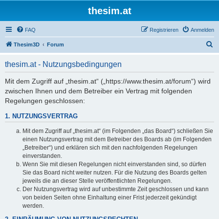
thesim.at
FAQ
Registrieren
Anmelden
S
Thesim3D
Forum
u
thesim.at - Nutzungsbedingungen
c
h
Mit dem Zugriff auf „thesim.at“ („https://www.thesim.at/forum“) wird
zwischen Ihnen und dem Betreiber ein Vertrag mit folgenden
e
Regelungen geschlossen:
1. NUTZUNGSVERTRAG
Mit dem Zugriff auf „thesim.at“ (im Folgenden „das Board“) schließen Sie
einen Nutzungsvertrag mit dem Betreiber des Boards ab (im Folgenden
„Betreiber“) und erklären sich mit den nachfolgenden Regelungen
einverstanden.
Wenn Sie mit diesen Regelungen nicht einverstanden sind, so dürfen
Sie das Board nicht weiter nutzen. Für die Nutzung des Boards gelten
jeweils die an dieser Stelle veröffentlichten Regelungen.
Der Nutzungsvertrag wird auf unbestimmte Zeit geschlossen und kann
von beiden Seiten ohne Einhaltung einer Frist jederzeit gekündigt
werden.