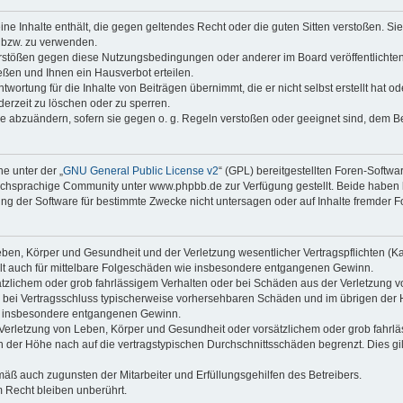
keine Inhalte enthält, die gegen geltendes Recht oder die guten Sitten verstoßen. Si
n bzw. zu verwenden.
erstößen gegen diese Nutzungsbedingungen oder anderer im Board veröffentlicht
ßen und Ihnen ein Hausverbot erteilen.
wortung für die Inhalte von Beiträgen übernimmt, die er nicht selbst erstellt hat 
derzeit zu löschen oder zu sperren.
äge abzuändern, sofern sie gegen o. g. Regeln verstoßen oder geeignet sind, dem 
e unter der „
GNU General Public License v2
“ (GPL) bereitgestellten Foren-Soft
chsprachige Community unter www.phpbb.de zur Verfügung gestellt. Beide haben ke
g der Software für bestimmte Zwecke nicht untersagen oder auf Inhalte fremder F
ben, Körper und Gesundheit und der Verletzung wesentlicher Vertragspflichten (Kard
gilt auch für mittelbare Folgeschäden wie insbesondere entgangenen Gewinn.
ätzlichem oder grob fahrlässigem Verhalten oder bei Schäden aus der Verletzung 
 die bei Vertragsschluss typischerweise vorhersehbaren Schäden und im übrigen de
wie insbesondere entgangenen Gewinn.
erletzung von Leben, Körper und Gesundheit oder vorsätzlichem oder grob fahrläs
der Höhe nach auf die vertragstypischen Durchschnittsschäden begrenzt. Dies gi
mäß auch zugunsten der Mitarbeiter und Erfüllungsgehilfen des Betreibers.
 Recht bleiben unberührt.