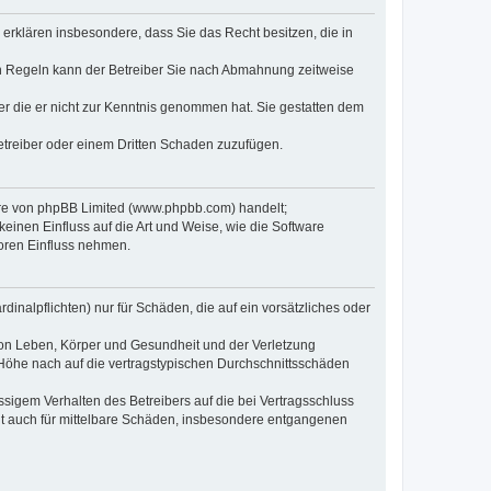
e erklären insbesondere, dass Sie das Recht besitzen, die in
en Regeln kann der Betreiber Sie nach Abmahnung zeitweise
oder die er nicht zur Kenntnis genommen hat. Sie gestatten dem
Betreiber oder einem Dritten Schaden zuzufügen.
ware von phpBB Limited (www.phpbb.com) handelt;
inen Einfluss auf die Art und Weise, wie die Software
oren Einfluss nehmen.
inalpflichten) nur für Schäden, die auf ein vorsätzliches oder
von Leben, Körper und Gesundheit und der Verletzung
r Höhe nach auf die vertragstypischen Durchschnittsschäden
sigem Verhalten des Betreibers auf die bei Vertragsschluss
lt auch für mittelbare Schäden, insbesondere entgangenen