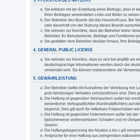
3. PFLICHTEN DES NUTZERS
Sie erklären mit der Erstellung eines Beitrags, dass er 
Ihren Beiträgen verwendeten Links und Bilder zu setze
Der Betreiber des Boards übt das Hausrecht aus. Bei V
oder dauerhaft von der Nutzung dieses Boards ausschlie
Sie nehmen zur Kenntnis, dass der Betreiber keine Verant
Betreiber, Ihr Benutzerkonto, Beiträge und Funktionen je
Sie gestatten dem Betreiber darüber hinaus, Ihre Beitr
4. GENERAL PUBLIC LICENSE
Sie nehmen zur Kenntnis, dass es sich bei phpBB um ein
deutschsprachige Informationen werden durch die deuts
verwendet wird. Sie können insbesondere die Verwendun
5. GEWÄHRLEISTUNG
Der Betreiber haftet mit Ausnahme der Verletzung von Le
grob fahrlässiges Verhalten zurückzuführen sind. Dies 
Die Haftung ist gegenüber Verbrauchern außer bei vors
wesentlicher Vertragspflichten (Kardinalpflichten) auf
begrenzt. Dies gilt auch für mittelbare Folgeschäden 
Die Haftung ist gegenüber Unternehmern außer bei der V
typischerweise vorhersehbaren Schäden und im Übrigen 
Gewinn.
Die Haftungsbegrenzung der Absätze a bis c gilt sinnge
Ansprüche für eine Haftung aus zwingendem nationalem