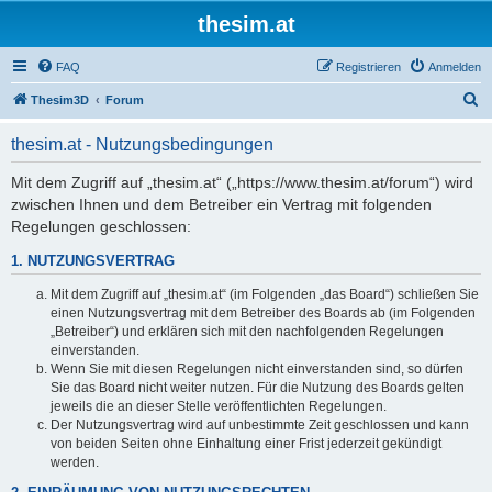
thesim.at
FAQ
Registrieren
Anmelden
S
Thesim3D
Forum
u
thesim.at - Nutzungsbedingungen
c
h
Mit dem Zugriff auf „thesim.at“ („https://www.thesim.at/forum“) wird
zwischen Ihnen und dem Betreiber ein Vertrag mit folgenden
e
Regelungen geschlossen:
1. NUTZUNGSVERTRAG
Mit dem Zugriff auf „thesim.at“ (im Folgenden „das Board“) schließen Sie
einen Nutzungsvertrag mit dem Betreiber des Boards ab (im Folgenden
„Betreiber“) und erklären sich mit den nachfolgenden Regelungen
einverstanden.
Wenn Sie mit diesen Regelungen nicht einverstanden sind, so dürfen
Sie das Board nicht weiter nutzen. Für die Nutzung des Boards gelten
jeweils die an dieser Stelle veröffentlichten Regelungen.
Der Nutzungsvertrag wird auf unbestimmte Zeit geschlossen und kann
von beiden Seiten ohne Einhaltung einer Frist jederzeit gekündigt
werden.