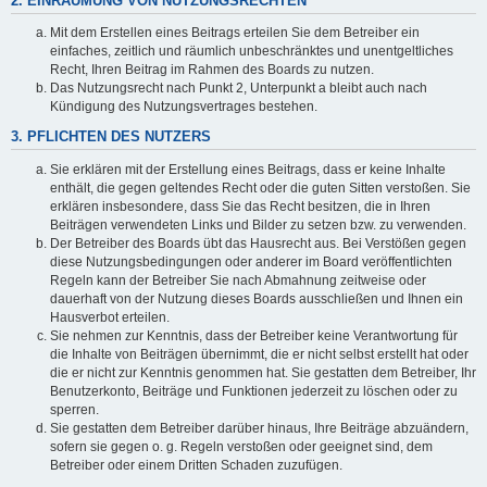
2. EINRÄUMUNG VON NUTZUNGSRECHTEN
Mit dem Erstellen eines Beitrags erteilen Sie dem Betreiber ein
einfaches, zeitlich und räumlich unbeschränktes und unentgeltliches
Recht, Ihren Beitrag im Rahmen des Boards zu nutzen.
Das Nutzungsrecht nach Punkt 2, Unterpunkt a bleibt auch nach
Kündigung des Nutzungsvertrages bestehen.
3. PFLICHTEN DES NUTZERS
Sie erklären mit der Erstellung eines Beitrags, dass er keine Inhalte
enthält, die gegen geltendes Recht oder die guten Sitten verstoßen. Sie
erklären insbesondere, dass Sie das Recht besitzen, die in Ihren
Beiträgen verwendeten Links und Bilder zu setzen bzw. zu verwenden.
Der Betreiber des Boards übt das Hausrecht aus. Bei Verstößen gegen
diese Nutzungsbedingungen oder anderer im Board veröffentlichten
Regeln kann der Betreiber Sie nach Abmahnung zeitweise oder
dauerhaft von der Nutzung dieses Boards ausschließen und Ihnen ein
Hausverbot erteilen.
Sie nehmen zur Kenntnis, dass der Betreiber keine Verantwortung für
die Inhalte von Beiträgen übernimmt, die er nicht selbst erstellt hat oder
die er nicht zur Kenntnis genommen hat. Sie gestatten dem Betreiber, Ihr
Benutzerkonto, Beiträge und Funktionen jederzeit zu löschen oder zu
sperren.
Sie gestatten dem Betreiber darüber hinaus, Ihre Beiträge abzuändern,
sofern sie gegen o. g. Regeln verstoßen oder geeignet sind, dem
Betreiber oder einem Dritten Schaden zuzufügen.