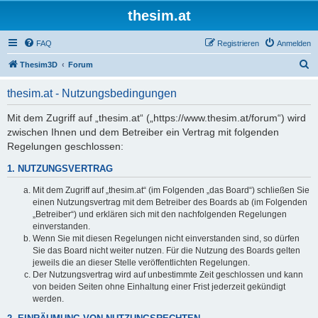
thesim.at
FAQ
Registrieren
Anmelden
S
Thesim3D
Forum
u
thesim.at - Nutzungsbedingungen
c
h
Mit dem Zugriff auf „thesim.at“ („https://www.thesim.at/forum“) wird
zwischen Ihnen und dem Betreiber ein Vertrag mit folgenden
e
Regelungen geschlossen:
1. NUTZUNGSVERTRAG
Mit dem Zugriff auf „thesim.at“ (im Folgenden „das Board“) schließen Sie
einen Nutzungsvertrag mit dem Betreiber des Boards ab (im Folgenden
„Betreiber“) und erklären sich mit den nachfolgenden Regelungen
einverstanden.
Wenn Sie mit diesen Regelungen nicht einverstanden sind, so dürfen
Sie das Board nicht weiter nutzen. Für die Nutzung des Boards gelten
jeweils die an dieser Stelle veröffentlichten Regelungen.
Der Nutzungsvertrag wird auf unbestimmte Zeit geschlossen und kann
von beiden Seiten ohne Einhaltung einer Frist jederzeit gekündigt
werden.