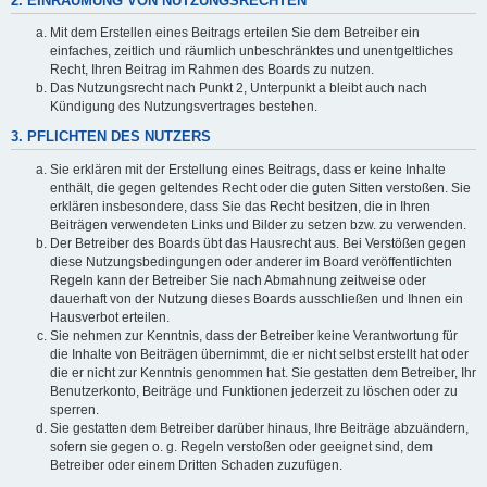
2. EINRÄUMUNG VON NUTZUNGSRECHTEN
Mit dem Erstellen eines Beitrags erteilen Sie dem Betreiber ein
einfaches, zeitlich und räumlich unbeschränktes und unentgeltliches
Recht, Ihren Beitrag im Rahmen des Boards zu nutzen.
Das Nutzungsrecht nach Punkt 2, Unterpunkt a bleibt auch nach
Kündigung des Nutzungsvertrages bestehen.
3. PFLICHTEN DES NUTZERS
Sie erklären mit der Erstellung eines Beitrags, dass er keine Inhalte
enthält, die gegen geltendes Recht oder die guten Sitten verstoßen. Sie
erklären insbesondere, dass Sie das Recht besitzen, die in Ihren
Beiträgen verwendeten Links und Bilder zu setzen bzw. zu verwenden.
Der Betreiber des Boards übt das Hausrecht aus. Bei Verstößen gegen
diese Nutzungsbedingungen oder anderer im Board veröffentlichten
Regeln kann der Betreiber Sie nach Abmahnung zeitweise oder
dauerhaft von der Nutzung dieses Boards ausschließen und Ihnen ein
Hausverbot erteilen.
Sie nehmen zur Kenntnis, dass der Betreiber keine Verantwortung für
die Inhalte von Beiträgen übernimmt, die er nicht selbst erstellt hat oder
die er nicht zur Kenntnis genommen hat. Sie gestatten dem Betreiber, Ihr
Benutzerkonto, Beiträge und Funktionen jederzeit zu löschen oder zu
sperren.
Sie gestatten dem Betreiber darüber hinaus, Ihre Beiträge abzuändern,
sofern sie gegen o. g. Regeln verstoßen oder geeignet sind, dem
Betreiber oder einem Dritten Schaden zuzufügen.