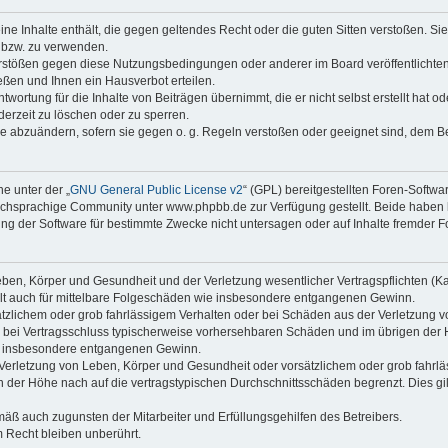
keine Inhalte enthält, die gegen geltendes Recht oder die guten Sitten verstoßen. Si
n bzw. zu verwenden.
erstößen gegen diese Nutzungsbedingungen oder anderer im Board veröffentlicht
ßen und Ihnen ein Hausverbot erteilen.
wortung für die Inhalte von Beiträgen übernimmt, die er nicht selbst erstellt hat 
derzeit zu löschen oder zu sperren.
äge abzuändern, sofern sie gegen o. g. Regeln verstoßen oder geeignet sind, dem 
e unter der „
GNU General Public License v2
“ (GPL) bereitgestellten Foren-Soft
chsprachige Community unter www.phpbb.de zur Verfügung gestellt. Beide haben ke
g der Software für bestimmte Zwecke nicht untersagen oder auf Inhalte fremder F
ben, Körper und Gesundheit und der Verletzung wesentlicher Vertragspflichten (Kard
gilt auch für mittelbare Folgeschäden wie insbesondere entgangenen Gewinn.
ätzlichem oder grob fahrlässigem Verhalten oder bei Schäden aus der Verletzung 
 die bei Vertragsschluss typischerweise vorhersehbaren Schäden und im übrigen de
wie insbesondere entgangenen Gewinn.
erletzung von Leben, Körper und Gesundheit oder vorsätzlichem oder grob fahrläs
der Höhe nach auf die vertragstypischen Durchschnittsschäden begrenzt. Dies gi
mäß auch zugunsten der Mitarbeiter und Erfüllungsgehilfen des Betreibers.
 Recht bleiben unberührt.