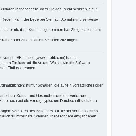
e erklären insbesondere, dass Sie das Recht besitzen, die in
en Regeln kann der Betreiber Sie nach Abmahnung zeitweise
oder die er nicht zur Kenntnis genommen hat. Sie gestatten dem
Betreiber oder einem Dritten Schaden zuzufügen.
ware von phpBB Limited (www.phpbb.com) handelt;
inen Einfluss auf die Art und Weise, wie die Software
oren Einfluss nehmen.
inalpflichten) nur für Schäden, die auf ein vorsätzliches oder
von Leben, Körper und Gesundheit und der Verletzung
r Höhe nach auf die vertragstypischen Durchschnittsschäden
sigem Verhalten des Betreibers auf die bei Vertragsschluss
lt auch für mittelbare Schäden, insbesondere entgangenen