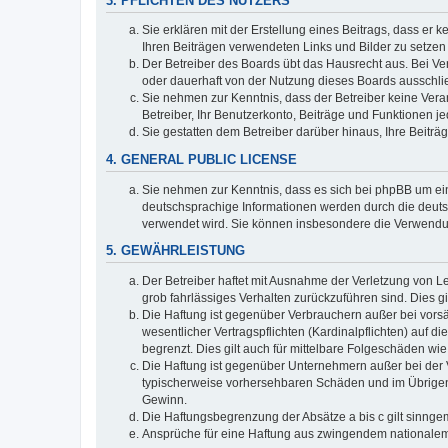
3. PFLICHTEN DES NUTZERS
Sie erklären mit der Erstellung eines Beitrags, dass er 
Ihren Beiträgen verwendeten Links und Bilder zu setze
Der Betreiber des Boards übt das Hausrecht aus. Bei V
oder dauerhaft von der Nutzung dieses Boards ausschlie
Sie nehmen zur Kenntnis, dass der Betreiber keine Verant
Betreiber, Ihr Benutzerkonto, Beiträge und Funktionen je
Sie gestatten dem Betreiber darüber hinaus, Ihre Beitr
4. GENERAL PUBLIC LICENSE
Sie nehmen zur Kenntnis, dass es sich bei phpBB um ein
deutschsprachige Informationen werden durch die deuts
verwendet wird. Sie können insbesondere die Verwendun
5. GEWÄHRLEISTUNG
Der Betreiber haftet mit Ausnahme der Verletzung von Le
grob fahrlässiges Verhalten zurückzuführen sind. Dies 
Die Haftung ist gegenüber Verbrauchern außer bei vors
wesentlicher Vertragspflichten (Kardinalpflichten) auf
begrenzt. Dies gilt auch für mittelbare Folgeschäden 
Die Haftung ist gegenüber Unternehmern außer bei der V
typischerweise vorhersehbaren Schäden und im Übrigen 
Gewinn.
Die Haftungsbegrenzung der Absätze a bis c gilt sinnge
Ansprüche für eine Haftung aus zwingendem nationalem