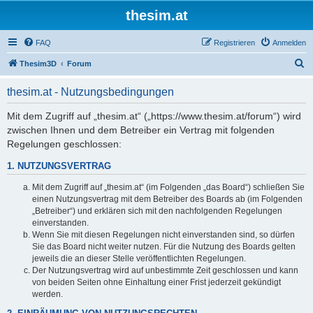
thesim.at
FAQ
Registrieren
Anmelden
S
Thesim3D
Forum
u
thesim.at - Nutzungsbedingungen
c
h
Mit dem Zugriff auf „thesim.at“ („https://www.thesim.at/forum“) wird
zwischen Ihnen und dem Betreiber ein Vertrag mit folgenden
e
Regelungen geschlossen:
1. NUTZUNGSVERTRAG
Mit dem Zugriff auf „thesim.at“ (im Folgenden „das Board“) schließen Sie
einen Nutzungsvertrag mit dem Betreiber des Boards ab (im Folgenden
„Betreiber“) und erklären sich mit den nachfolgenden Regelungen
einverstanden.
Wenn Sie mit diesen Regelungen nicht einverstanden sind, so dürfen
Sie das Board nicht weiter nutzen. Für die Nutzung des Boards gelten
jeweils die an dieser Stelle veröffentlichten Regelungen.
Der Nutzungsvertrag wird auf unbestimmte Zeit geschlossen und kann
von beiden Seiten ohne Einhaltung einer Frist jederzeit gekündigt
werden.