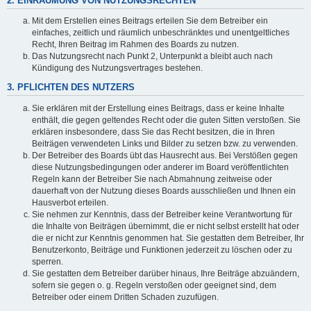
2. EINRÄUMUNG VON NUTZUNGSRECHTEN
Mit dem Erstellen eines Beitrags erteilen Sie dem Betreiber ein
einfaches, zeitlich und räumlich unbeschränktes und unentgeltliches
Recht, Ihren Beitrag im Rahmen des Boards zu nutzen.
Das Nutzungsrecht nach Punkt 2, Unterpunkt a bleibt auch nach
Kündigung des Nutzungsvertrages bestehen.
3. PFLICHTEN DES NUTZERS
Sie erklären mit der Erstellung eines Beitrags, dass er keine Inhalte
enthält, die gegen geltendes Recht oder die guten Sitten verstoßen. Sie
erklären insbesondere, dass Sie das Recht besitzen, die in Ihren
Beiträgen verwendeten Links und Bilder zu setzen bzw. zu verwenden.
Der Betreiber des Boards übt das Hausrecht aus. Bei Verstößen gegen
diese Nutzungsbedingungen oder anderer im Board veröffentlichten
Regeln kann der Betreiber Sie nach Abmahnung zeitweise oder
dauerhaft von der Nutzung dieses Boards ausschließen und Ihnen ein
Hausverbot erteilen.
Sie nehmen zur Kenntnis, dass der Betreiber keine Verantwortung für
die Inhalte von Beiträgen übernimmt, die er nicht selbst erstellt hat oder
die er nicht zur Kenntnis genommen hat. Sie gestatten dem Betreiber, Ihr
Benutzerkonto, Beiträge und Funktionen jederzeit zu löschen oder zu
sperren.
Sie gestatten dem Betreiber darüber hinaus, Ihre Beiträge abzuändern,
sofern sie gegen o. g. Regeln verstoßen oder geeignet sind, dem
Betreiber oder einem Dritten Schaden zuzufügen.