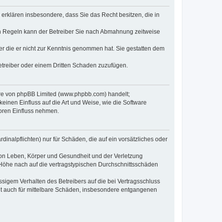
e erklären insbesondere, dass Sie das Recht besitzen, die in
en Regeln kann der Betreiber Sie nach Abmahnung zeitweise
oder die er nicht zur Kenntnis genommen hat. Sie gestatten dem
Betreiber oder einem Dritten Schaden zuzufügen.
ware von phpBB Limited (www.phpbb.com) handelt;
inen Einfluss auf die Art und Weise, wie die Software
oren Einfluss nehmen.
inalpflichten) nur für Schäden, die auf ein vorsätzliches oder
von Leben, Körper und Gesundheit und der Verletzung
r Höhe nach auf die vertragstypischen Durchschnittsschäden
sigem Verhalten des Betreibers auf die bei Vertragsschluss
lt auch für mittelbare Schäden, insbesondere entgangenen