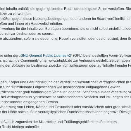
keine Inhalte enthält, die gegen geltendes Recht oder die guten Sitten verstoßen. Si
n bzw. zu verwenden.
erstößen gegen diese Nutzungsbedingungen oder anderer im Board veröffentlicht
ßen und Ihnen ein Hausverbot erteilen.
wortung für die Inhalte von Beiträgen übernimmt, die er nicht selbst erstellt hat 
derzeit zu löschen oder zu sperren.
äge abzuändern, sofern sie gegen o. g. Regeln verstoßen oder geeignet sind, dem 
e unter der „
GNU General Public License v2
“ (GPL) bereitgestellten Foren-Soft
chsprachige Community unter www.phpbb.de zur Verfügung gestellt. Beide haben ke
g der Software für bestimmte Zwecke nicht untersagen oder auf Inhalte fremder F
ben, Körper und Gesundheit und der Verletzung wesentlicher Vertragspflichten (Kard
gilt auch für mittelbare Folgeschäden wie insbesondere entgangenen Gewinn.
ätzlichem oder grob fahrlässigem Verhalten oder bei Schäden aus der Verletzung 
 die bei Vertragsschluss typischerweise vorhersehbaren Schäden und im übrigen de
wie insbesondere entgangenen Gewinn.
erletzung von Leben, Körper und Gesundheit oder vorsätzlichem oder grob fahrläs
der Höhe nach auf die vertragstypischen Durchschnittsschäden begrenzt. Dies gi
mäß auch zugunsten der Mitarbeiter und Erfüllungsgehilfen des Betreibers.
 Recht bleiben unberührt.