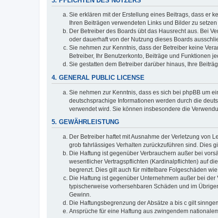
3. PFLICHTEN DES NUTZERS
Sie erklären mit der Erstellung eines Beitrags, dass er 
Ihren Beiträgen verwendeten Links und Bilder zu setze
Der Betreiber des Boards übt das Hausrecht aus. Bei V
oder dauerhaft von der Nutzung dieses Boards ausschlie
Sie nehmen zur Kenntnis, dass der Betreiber keine Verant
Betreiber, Ihr Benutzerkonto, Beiträge und Funktionen je
Sie gestatten dem Betreiber darüber hinaus, Ihre Beitr
4. GENERAL PUBLIC LICENSE
Sie nehmen zur Kenntnis, dass es sich bei phpBB um ein
deutschsprachige Informationen werden durch die deuts
verwendet wird. Sie können insbesondere die Verwendun
5. GEWÄHRLEISTUNG
Der Betreiber haftet mit Ausnahme der Verletzung von Le
grob fahrlässiges Verhalten zurückzuführen sind. Dies 
Die Haftung ist gegenüber Verbrauchern außer bei vors
wesentlicher Vertragspflichten (Kardinalpflichten) auf
begrenzt. Dies gilt auch für mittelbare Folgeschäden 
Die Haftung ist gegenüber Unternehmern außer bei der V
typischerweise vorhersehbaren Schäden und im Übrigen 
Gewinn.
Die Haftungsbegrenzung der Absätze a bis c gilt sinnge
Ansprüche für eine Haftung aus zwingendem nationalem