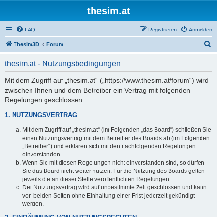
thesim.at
FAQ
Registrieren
Anmelden
S
Thesim3D
Forum
u
thesim.at - Nutzungsbedingungen
c
h
Mit dem Zugriff auf „thesim.at“ („https://www.thesim.at/forum“) wird
zwischen Ihnen und dem Betreiber ein Vertrag mit folgenden
e
Regelungen geschlossen:
1. NUTZUNGSVERTRAG
Mit dem Zugriff auf „thesim.at“ (im Folgenden „das Board“) schließen Sie
einen Nutzungsvertrag mit dem Betreiber des Boards ab (im Folgenden
„Betreiber“) und erklären sich mit den nachfolgenden Regelungen
einverstanden.
Wenn Sie mit diesen Regelungen nicht einverstanden sind, so dürfen
Sie das Board nicht weiter nutzen. Für die Nutzung des Boards gelten
jeweils die an dieser Stelle veröffentlichten Regelungen.
Der Nutzungsvertrag wird auf unbestimmte Zeit geschlossen und kann
von beiden Seiten ohne Einhaltung einer Frist jederzeit gekündigt
werden.