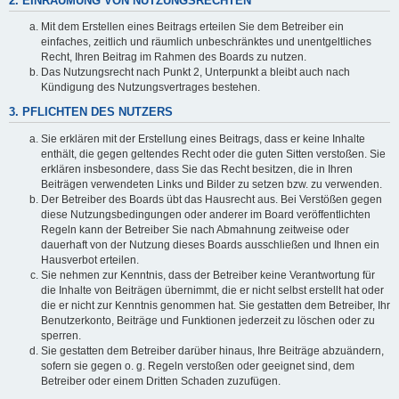
2. EINRÄUMUNG VON NUTZUNGSRECHTEN
Mit dem Erstellen eines Beitrags erteilen Sie dem Betreiber ein
einfaches, zeitlich und räumlich unbeschränktes und unentgeltliches
Recht, Ihren Beitrag im Rahmen des Boards zu nutzen.
Das Nutzungsrecht nach Punkt 2, Unterpunkt a bleibt auch nach
Kündigung des Nutzungsvertrages bestehen.
3. PFLICHTEN DES NUTZERS
Sie erklären mit der Erstellung eines Beitrags, dass er keine Inhalte
enthält, die gegen geltendes Recht oder die guten Sitten verstoßen. Sie
erklären insbesondere, dass Sie das Recht besitzen, die in Ihren
Beiträgen verwendeten Links und Bilder zu setzen bzw. zu verwenden.
Der Betreiber des Boards übt das Hausrecht aus. Bei Verstößen gegen
diese Nutzungsbedingungen oder anderer im Board veröffentlichten
Regeln kann der Betreiber Sie nach Abmahnung zeitweise oder
dauerhaft von der Nutzung dieses Boards ausschließen und Ihnen ein
Hausverbot erteilen.
Sie nehmen zur Kenntnis, dass der Betreiber keine Verantwortung für
die Inhalte von Beiträgen übernimmt, die er nicht selbst erstellt hat oder
die er nicht zur Kenntnis genommen hat. Sie gestatten dem Betreiber, Ihr
Benutzerkonto, Beiträge und Funktionen jederzeit zu löschen oder zu
sperren.
Sie gestatten dem Betreiber darüber hinaus, Ihre Beiträge abzuändern,
sofern sie gegen o. g. Regeln verstoßen oder geeignet sind, dem
Betreiber oder einem Dritten Schaden zuzufügen.