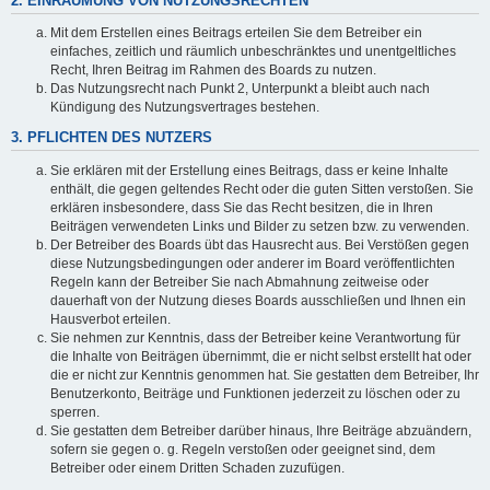
2. EINRÄUMUNG VON NUTZUNGSRECHTEN
Mit dem Erstellen eines Beitrags erteilen Sie dem Betreiber ein
einfaches, zeitlich und räumlich unbeschränktes und unentgeltliches
Recht, Ihren Beitrag im Rahmen des Boards zu nutzen.
Das Nutzungsrecht nach Punkt 2, Unterpunkt a bleibt auch nach
Kündigung des Nutzungsvertrages bestehen.
3. PFLICHTEN DES NUTZERS
Sie erklären mit der Erstellung eines Beitrags, dass er keine Inhalte
enthält, die gegen geltendes Recht oder die guten Sitten verstoßen. Sie
erklären insbesondere, dass Sie das Recht besitzen, die in Ihren
Beiträgen verwendeten Links und Bilder zu setzen bzw. zu verwenden.
Der Betreiber des Boards übt das Hausrecht aus. Bei Verstößen gegen
diese Nutzungsbedingungen oder anderer im Board veröffentlichten
Regeln kann der Betreiber Sie nach Abmahnung zeitweise oder
dauerhaft von der Nutzung dieses Boards ausschließen und Ihnen ein
Hausverbot erteilen.
Sie nehmen zur Kenntnis, dass der Betreiber keine Verantwortung für
die Inhalte von Beiträgen übernimmt, die er nicht selbst erstellt hat oder
die er nicht zur Kenntnis genommen hat. Sie gestatten dem Betreiber, Ihr
Benutzerkonto, Beiträge und Funktionen jederzeit zu löschen oder zu
sperren.
Sie gestatten dem Betreiber darüber hinaus, Ihre Beiträge abzuändern,
sofern sie gegen o. g. Regeln verstoßen oder geeignet sind, dem
Betreiber oder einem Dritten Schaden zuzufügen.