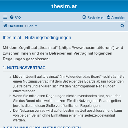
thesim.at
FAQ
Registrieren
Anmelden
S
Thesim3D
Forum
u
thesim.at - Nutzungsbedingungen
c
h
Mit dem Zugriff auf „thesim.at“ („https://www.thesim.at/forum“) wird
zwischen Ihnen und dem Betreiber ein Vertrag mit folgenden
e
Regelungen geschlossen:
1. NUTZUNGSVERTRAG
Mit dem Zugriff auf „thesim.at“ (im Folgenden „das Board“) schließen Sie
einen Nutzungsvertrag mit dem Betreiber des Boards ab (im Folgenden
„Betreiber“) und erklären sich mit den nachfolgenden Regelungen
einverstanden.
Wenn Sie mit diesen Regelungen nicht einverstanden sind, so dürfen
Sie das Board nicht weiter nutzen. Für die Nutzung des Boards gelten
jeweils die an dieser Stelle veröffentlichten Regelungen.
Der Nutzungsvertrag wird auf unbestimmte Zeit geschlossen und kann
von beiden Seiten ohne Einhaltung einer Frist jederzeit gekündigt
werden.