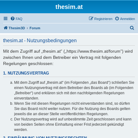
thesim.at
FAQ
Registrieren
Anmelden
S
Thesim3D
Forum
u
thesim.at - Nutzungsbedingungen
c
h
Mit dem Zugriff auf „thesim.at“ („https://www.thesim.at/forum“) wird
zwischen Ihnen und dem Betreiber ein Vertrag mit folgenden
e
Regelungen geschlossen:
1. NUTZUNGSVERTRAG
Mit dem Zugriff auf „thesim.at“ (im Folgenden „das Board“) schließen Sie
einen Nutzungsvertrag mit dem Betreiber des Boards ab (im Folgenden
„Betreiber“) und erklären sich mit den nachfolgenden Regelungen
einverstanden.
Wenn Sie mit diesen Regelungen nicht einverstanden sind, so dürfen
Sie das Board nicht weiter nutzen. Für die Nutzung des Boards gelten
jeweils die an dieser Stelle veröffentlichten Regelungen.
Der Nutzungsvertrag wird auf unbestimmte Zeit geschlossen und kann
von beiden Seiten ohne Einhaltung einer Frist jederzeit gekündigt
werden.