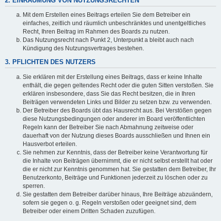
2. EINRÄUMUNG VON NUTZUNGSRECHTEN
Mit dem Erstellen eines Beitrags erteilen Sie dem Betreiber ein
einfaches, zeitlich und räumlich unbeschränktes und unentgeltliches
Recht, Ihren Beitrag im Rahmen des Boards zu nutzen.
Das Nutzungsrecht nach Punkt 2, Unterpunkt a bleibt auch nach
Kündigung des Nutzungsvertrages bestehen.
3. PFLICHTEN DES NUTZERS
Sie erklären mit der Erstellung eines Beitrags, dass er keine Inhalte
enthält, die gegen geltendes Recht oder die guten Sitten verstoßen. Sie
erklären insbesondere, dass Sie das Recht besitzen, die in Ihren
Beiträgen verwendeten Links und Bilder zu setzen bzw. zu verwenden.
Der Betreiber des Boards übt das Hausrecht aus. Bei Verstößen gegen
diese Nutzungsbedingungen oder anderer im Board veröffentlichten
Regeln kann der Betreiber Sie nach Abmahnung zeitweise oder
dauerhaft von der Nutzung dieses Boards ausschließen und Ihnen ein
Hausverbot erteilen.
Sie nehmen zur Kenntnis, dass der Betreiber keine Verantwortung für
die Inhalte von Beiträgen übernimmt, die er nicht selbst erstellt hat oder
die er nicht zur Kenntnis genommen hat. Sie gestatten dem Betreiber, Ihr
Benutzerkonto, Beiträge und Funktionen jederzeit zu löschen oder zu
sperren.
Sie gestatten dem Betreiber darüber hinaus, Ihre Beiträge abzuändern,
sofern sie gegen o. g. Regeln verstoßen oder geeignet sind, dem
Betreiber oder einem Dritten Schaden zuzufügen.