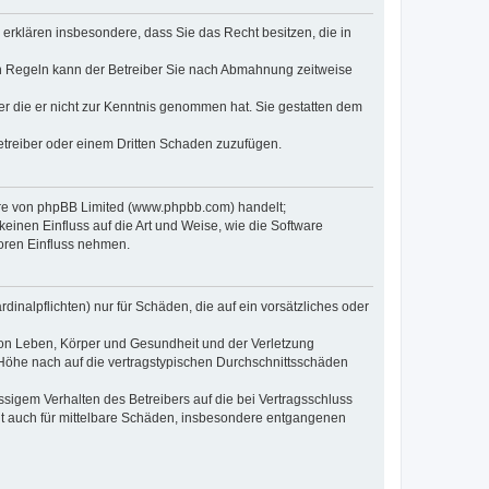
e erklären insbesondere, dass Sie das Recht besitzen, die in
en Regeln kann der Betreiber Sie nach Abmahnung zeitweise
oder die er nicht zur Kenntnis genommen hat. Sie gestatten dem
Betreiber oder einem Dritten Schaden zuzufügen.
ware von phpBB Limited (www.phpbb.com) handelt;
inen Einfluss auf die Art und Weise, wie die Software
oren Einfluss nehmen.
inalpflichten) nur für Schäden, die auf ein vorsätzliches oder
von Leben, Körper und Gesundheit und der Verletzung
r Höhe nach auf die vertragstypischen Durchschnittsschäden
sigem Verhalten des Betreibers auf die bei Vertragsschluss
lt auch für mittelbare Schäden, insbesondere entgangenen