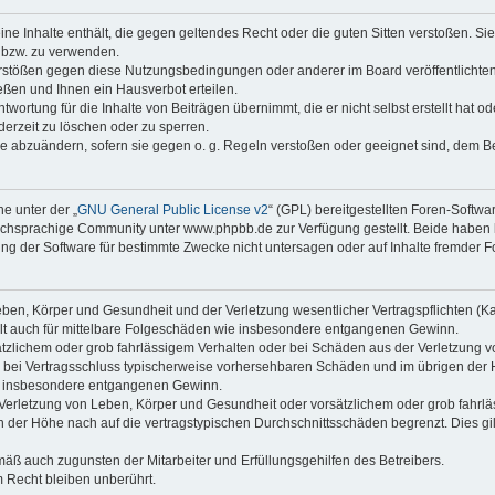
keine Inhalte enthält, die gegen geltendes Recht oder die guten Sitten verstoßen. Si
n bzw. zu verwenden.
erstößen gegen diese Nutzungsbedingungen oder anderer im Board veröffentlicht
ßen und Ihnen ein Hausverbot erteilen.
wortung für die Inhalte von Beiträgen übernimmt, die er nicht selbst erstellt hat 
derzeit zu löschen oder zu sperren.
äge abzuändern, sofern sie gegen o. g. Regeln verstoßen oder geeignet sind, dem 
e unter der „
GNU General Public License v2
“ (GPL) bereitgestellten Foren-Soft
chsprachige Community unter www.phpbb.de zur Verfügung gestellt. Beide haben ke
g der Software für bestimmte Zwecke nicht untersagen oder auf Inhalte fremder F
ben, Körper und Gesundheit und der Verletzung wesentlicher Vertragspflichten (Kard
gilt auch für mittelbare Folgeschäden wie insbesondere entgangenen Gewinn.
ätzlichem oder grob fahrlässigem Verhalten oder bei Schäden aus der Verletzung 
 die bei Vertragsschluss typischerweise vorhersehbaren Schäden und im übrigen de
wie insbesondere entgangenen Gewinn.
erletzung von Leben, Körper und Gesundheit oder vorsätzlichem oder grob fahrläs
der Höhe nach auf die vertragstypischen Durchschnittsschäden begrenzt. Dies gi
mäß auch zugunsten der Mitarbeiter und Erfüllungsgehilfen des Betreibers.
 Recht bleiben unberührt.