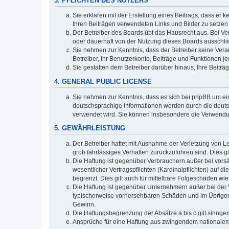
3. PFLICHTEN DES NUTZERS
Sie erklären mit der Erstellung eines Beitrags, dass er 
Ihren Beiträgen verwendeten Links und Bilder zu setze
Der Betreiber des Boards übt das Hausrecht aus. Bei V
oder dauerhaft von der Nutzung dieses Boards ausschlie
Sie nehmen zur Kenntnis, dass der Betreiber keine Verant
Betreiber, Ihr Benutzerkonto, Beiträge und Funktionen je
Sie gestatten dem Betreiber darüber hinaus, Ihre Beitr
4. GENERAL PUBLIC LICENSE
Sie nehmen zur Kenntnis, dass es sich bei phpBB um ein
deutschsprachige Informationen werden durch die deuts
verwendet wird. Sie können insbesondere die Verwendun
5. GEWÄHRLEISTUNG
Der Betreiber haftet mit Ausnahme der Verletzung von Le
grob fahrlässiges Verhalten zurückzuführen sind. Dies 
Die Haftung ist gegenüber Verbrauchern außer bei vors
wesentlicher Vertragspflichten (Kardinalpflichten) auf
begrenzt. Dies gilt auch für mittelbare Folgeschäden 
Die Haftung ist gegenüber Unternehmern außer bei der V
typischerweise vorhersehbaren Schäden und im Übrigen 
Gewinn.
Die Haftungsbegrenzung der Absätze a bis c gilt sinnge
Ansprüche für eine Haftung aus zwingendem nationalem