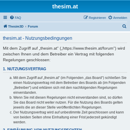
thesim.at
FAQ
Registrieren
Anmelden
S
Thesim3D
Forum
u
thesim.at - Nutzungsbedingungen
c
h
Mit dem Zugriff auf „thesim.at“ („https://www.thesim.at/forum“) wird
zwischen Ihnen und dem Betreiber ein Vertrag mit folgenden
e
Regelungen geschlossen:
1. NUTZUNGSVERTRAG
Mit dem Zugriff auf „thesim.at“ (im Folgenden „das Board“) schließen Sie
einen Nutzungsvertrag mit dem Betreiber des Boards ab (im Folgenden
„Betreiber“) und erklären sich mit den nachfolgenden Regelungen
einverstanden.
Wenn Sie mit diesen Regelungen nicht einverstanden sind, so dürfen
Sie das Board nicht weiter nutzen. Für die Nutzung des Boards gelten
jeweils die an dieser Stelle veröffentlichten Regelungen.
Der Nutzungsvertrag wird auf unbestimmte Zeit geschlossen und kann
von beiden Seiten ohne Einhaltung einer Frist jederzeit gekündigt
werden.