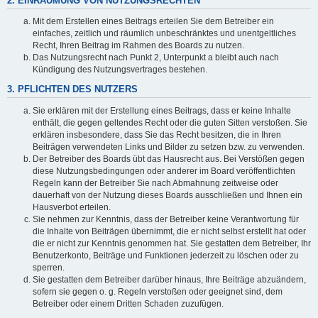
2. EINRÄUMUNG VON NUTZUNGSRECHTEN
Mit dem Erstellen eines Beitrags erteilen Sie dem Betreiber ein
einfaches, zeitlich und räumlich unbeschränktes und unentgeltliches
Recht, Ihren Beitrag im Rahmen des Boards zu nutzen.
Das Nutzungsrecht nach Punkt 2, Unterpunkt a bleibt auch nach
Kündigung des Nutzungsvertrages bestehen.
3. PFLICHTEN DES NUTZERS
Sie erklären mit der Erstellung eines Beitrags, dass er keine Inhalte
enthält, die gegen geltendes Recht oder die guten Sitten verstoßen. Sie
erklären insbesondere, dass Sie das Recht besitzen, die in Ihren
Beiträgen verwendeten Links und Bilder zu setzen bzw. zu verwenden.
Der Betreiber des Boards übt das Hausrecht aus. Bei Verstößen gegen
diese Nutzungsbedingungen oder anderer im Board veröffentlichten
Regeln kann der Betreiber Sie nach Abmahnung zeitweise oder
dauerhaft von der Nutzung dieses Boards ausschließen und Ihnen ein
Hausverbot erteilen.
Sie nehmen zur Kenntnis, dass der Betreiber keine Verantwortung für
die Inhalte von Beiträgen übernimmt, die er nicht selbst erstellt hat oder
die er nicht zur Kenntnis genommen hat. Sie gestatten dem Betreiber, Ihr
Benutzerkonto, Beiträge und Funktionen jederzeit zu löschen oder zu
sperren.
Sie gestatten dem Betreiber darüber hinaus, Ihre Beiträge abzuändern,
sofern sie gegen o. g. Regeln verstoßen oder geeignet sind, dem
Betreiber oder einem Dritten Schaden zuzufügen.