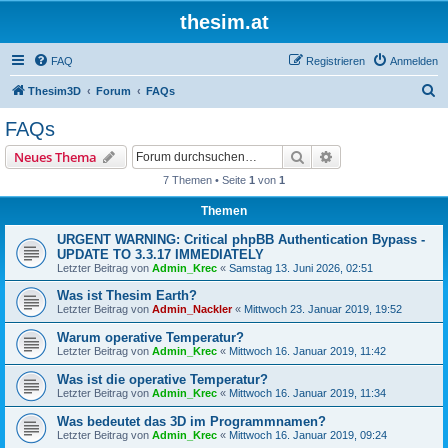
thesim.at
FAQ
Registrieren
Anmelden
S
Thesim3D
Forum
FAQs
u
FAQs
c
Suche
Erweiterte Suche
Neues Thema
h
7 Themen • Seite
1
von
1
e
Themen
URGENT WARNING: Critical phpBB Authentication Bypass -
UPDATE TO 3.3.17 IMMEDIATELY
Letzter Beitrag von
Admin_Krec
«
Samstag 13. Juni 2026, 02:51
Was ist Thesim Earth?
Letzter Beitrag von
Admin_Nackler
«
Mittwoch 23. Januar 2019, 19:52
Warum operative Temperatur?
Letzter Beitrag von
Admin_Krec
«
Mittwoch 16. Januar 2019, 11:42
Was ist die operative Temperatur?
Letzter Beitrag von
Admin_Krec
«
Mittwoch 16. Januar 2019, 11:34
Was bedeutet das 3D im Programmnamen?
Letzter Beitrag von
Admin_Krec
«
Mittwoch 16. Januar 2019, 09:24