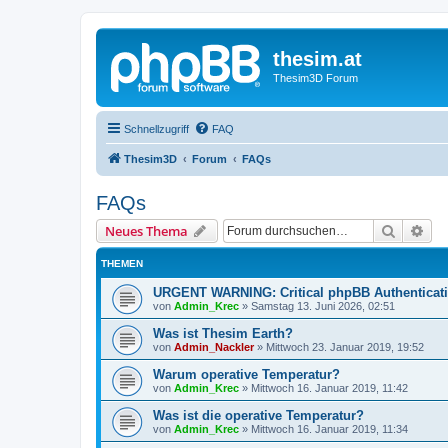
thesim.at
Thesim3D Forum
Schnellzugriff
FAQ
Thesim3D
Forum
FAQs
FAQs
Suche
Erw
Neues Thema
THEMEN
URGENT WARNING: Critical phpBB Authenticat
von
Admin_Krec
»
Samstag 13. Juni 2026, 02:51
Was ist Thesim Earth?
von
Admin_Nackler
»
Mittwoch 23. Januar 2019, 19:52
Warum operative Temperatur?
von
Admin_Krec
»
Mittwoch 16. Januar 2019, 11:42
Was ist die operative Temperatur?
von
Admin_Krec
»
Mittwoch 16. Januar 2019, 11:34