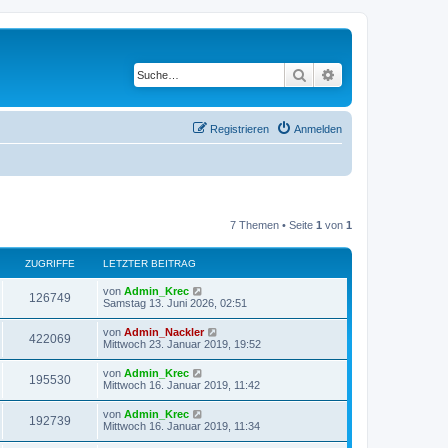
Suche
Erweiterte Suche
Registrieren
Anmelden
7 Themen • Seite
1
von
1
ZUGRIFFE
LETZTER BEITRAG
von
Admin_Krec
126749
Samstag 13. Juni 2026, 02:51
von
Admin_Nackler
422069
Mittwoch 23. Januar 2019, 19:52
von
Admin_Krec
195530
Mittwoch 16. Januar 2019, 11:42
von
Admin_Krec
192739
Mittwoch 16. Januar 2019, 11:34