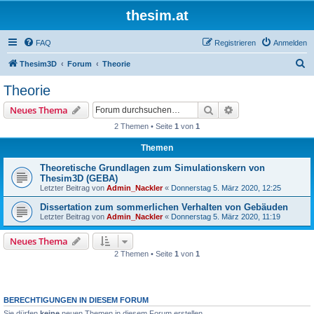
thesim.at
FAQ
Registrieren
Anmelden
S
Thesim3D
Forum
Theorie
u
Theorie
c
Suche
Erweiterte Suche
Neues Thema
h
2 Themen • Seite
1
von
1
e
Themen
Theoretische Grundlagen zum Simulationskern von
Thesim3D (GEBA)
Letzter Beitrag von
Admin_Nackler
«
Donnerstag 5. März 2020, 12:25
Dissertation zum sommerlichen Verhalten von Gebäuden
Letzter Beitrag von
Admin_Nackler
«
Donnerstag 5. März 2020, 11:19
Neues Thema
2 Themen • Seite
1
von
1
BERECHTIGUNGEN IN DIESEM FORUM
Sie dürfen
keine
neuen Themen in diesem Forum erstellen.