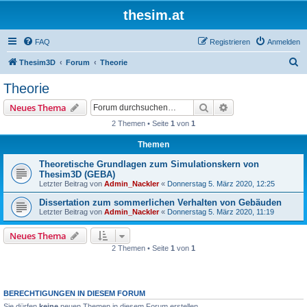
thesim.at
FAQ
Registrieren
Anmelden
S
Thesim3D
Forum
Theorie
u
Theorie
c
Suche
Erweiterte Suche
Neues Thema
h
2 Themen • Seite
1
von
1
e
Themen
Theoretische Grundlagen zum Simulationskern von
Thesim3D (GEBA)
Letzter Beitrag von
Admin_Nackler
«
Donnerstag 5. März 2020, 12:25
Dissertation zum sommerlichen Verhalten von Gebäuden
Letzter Beitrag von
Admin_Nackler
«
Donnerstag 5. März 2020, 11:19
Neues Thema
2 Themen • Seite
1
von
1
BERECHTIGUNGEN IN DIESEM FORUM
Sie dürfen
keine
neuen Themen in diesem Forum erstellen.