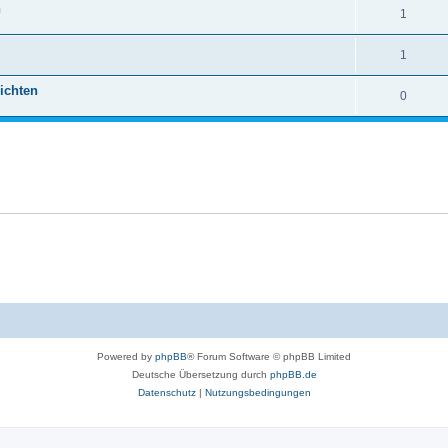
n
1
1
ichten
0
Powered by
phpBB
® Forum Software © phpBB Limited
Deutsche Übersetzung durch
phpBB.de
Datenschutz
|
Nutzungsbedingungen