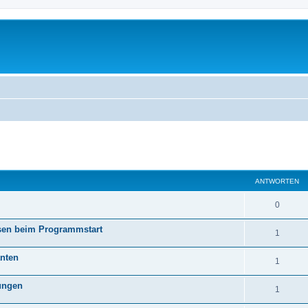
eiterte Suche
ANTWORTEN
0
isen beim Programmstart
1
anten
1
tungen
1