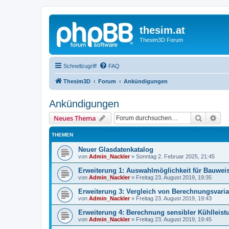
thesim.at
Thesim3D Forum
Schnellzugriff
FAQ
Thesim3D
Forum
Ankündigungen
Ankündigungen
Suche
Erw
Neues Thema
THEMEN
Neuer Glasdatenkatalog
von
Admin_Nackler
»
Sonntag 2. Februar 2025, 21:45
Erweiterung 1: Auswahlmöglichkeit für Bauwe
von
Admin_Nackler
»
Freitag 23. August 2019, 19:35
Erweiterung 3: Vergleich von Berechnungsvari
von
Admin_Nackler
»
Freitag 23. August 2019, 19:43
Erweiterung 4: Berechnung sensibler Kühlleis
von
Admin_Nackler
»
Freitag 23. August 2019, 19:45