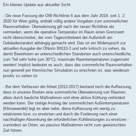
Ein kleines Update aus aktueller Sicht:
- Die neue Fassung der OIB-Richtlinie 6 aus dem Jahr 2019, seit 1. 2.
2020 für Wien gültig, enthält völlig andere Vorgaben zum sommerlichen
Raumverhalten. Überwärmung gilt nach der neuen Richtlinie als
vermieden, wenn die operative Temperatur im Raum einen Grenzwert
nicht überschreitet, der vom Tagesmittelwert der Außenluft am
Gebäudestandort abhängig gemacht wird. Das ist ein Widerspruch zur
aktuellen Ausgabe der ÖNorm B8110-3 und sehr kritisch zu sehen, da
damit Bewohnern an unterschiedlichen Standorten auch unterschiedliche,
zum Teil sehr hohe (um 30°C), maximale Raumtemperaturen zugemutet
werden! Implizit bedeutet es auch, dass das sommerliche Raumverhalten
nun generell per thermischer Simulation zu errechnen ist, was wiederum
positiv zu sehen ist.
- Bei dem Verfassen der Arbeit (2012-2017) bestand noch die Auffassung,
dass in unseren Breiten eine sommerliche Überwärmung von Räumen
allein durch bauliche Maßnahmen und ohne aktive Kühlung verhindert
werden kann. Der stetige Anstieg der sommerlichen Außentemperaturen
(Klimawandel) legt es aber nahe, diese Auffassung ein wenig zu
relativieren bzw. zu ersetzten und durch die Forderung nach einer
nachhaltigen Absenkung der erforderlichen Kühlleistungen zu ersetzen -
zumindest an Orten, wo passive Maßnahmen nicht zum gewünschten
Ziel führen.