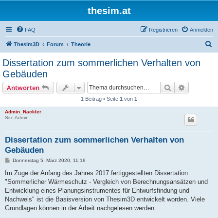
thesim.at
FAQ
Registrieren
Anmelden
S
Thesim3D
Forum
Theorie
u
Dissertation zum sommerlichen Verhalten von
c
Gebäuden
h
Suche
Erweiterte
Antworten
e
1 Beitrag • Seite
1
von
1
Admin_Nackler
Site Admin
Dissertation zum sommerlichen Verhalten von
Gebäuden
B
Donnerstag 5. März 2020, 11:19
e
i
Im Zuge der Anfang des Jahres 2017 fertiggestellten Dissertation
t
"Sommerlicher Wärmeschutz - Vergleich von Berechnungsansätzen und
r
a
Entwicklung eines Planungsinstrumentes für Entwurfsfindung und
g
Nachweis" ist die Basisversion von Thesim3D entwickelt worden. Viele
Grundlagen können in der Arbeit nachgelesen werden.