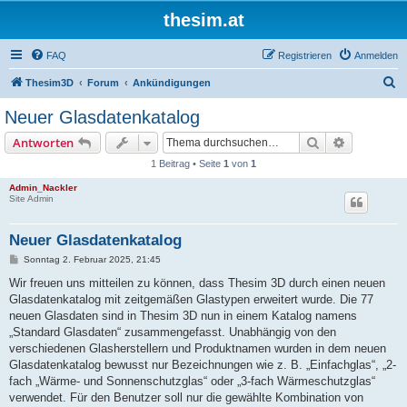
thesim.at
FAQ
Registrieren
Anmelden
S
Thesim3D
Forum
Ankündigungen
u
Neuer Glasdatenkatalog
c
Suche
Erweiterte
Antworten
h
1 Beitrag • Seite
1
von
1
e
Admin_Nackler
Site Admin
Neuer Glasdatenkatalog
B
Sonntag 2. Februar 2025, 21:45
e
i
Wir freuen uns mitteilen zu können, dass Thesim 3D durch einen neuen
t
Glasdatenkatalog mit zeitgemäßen Glastypen erweitert wurde. Die 77
r
a
neuen Glasdaten sind in Thesim 3D nun in einem Katalog namens
g
„Standard Glasdaten“ zusammengefasst. Unabhängig von den
verschiedenen Glasherstellern und Produktnamen wurden in dem neuen
Glasdatenkatalog bewusst nur Bezeichnungen wie z. B. „Einfachglas“, „2-
fach „Wärme- und Sonnenschutzglas“ oder „3-fach Wärmeschutzglas“
verwendet. Für den Benutzer soll nur die gewählte Kombination von