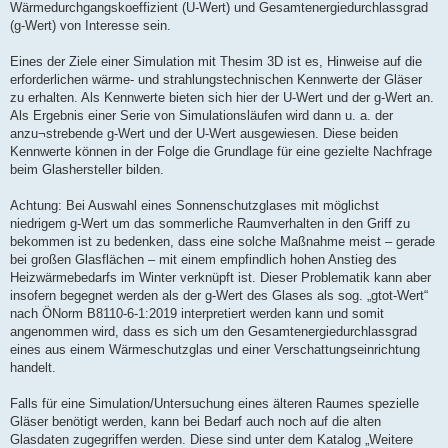
Wärmedurchgangskoeffizient (U-Wert) und Gesamtenergiedurchlassgrad
(g-Wert) von Interesse sein.
Eines der Ziele einer Simulation mit Thesim 3D ist es, Hinweise auf die
erforderlichen wärme- und strahlungstechnischen Kennwerte der Gläser
zu erhalten. Als Kennwerte bieten sich hier der U-Wert und der g-Wert an.
Als Ergebnis einer Serie von Simulationsläufen wird dann u. a. der
anzu¬strebende g-Wert und der U-Wert ausgewiesen. Diese beiden
Kennwerte können in der Folge die Grundlage für eine gezielte Nachfrage
beim Glashersteller bilden.
Achtung: Bei Auswahl eines Sonnenschutzglases mit möglichst
niedrigem g-Wert um das sommerliche Raumverhalten in den Griff zu
bekommen ist zu bedenken, dass eine solche Maßnahme meist – gerade
bei großen Glasflächen – mit einem empfindlich hohen Anstieg des
Heizwärmebedarfs im Winter verknüpft ist. Dieser Problematik kann aber
insofern begegnet werden als der g-Wert des Glases als sog. „gtot-Wert“
nach ÖNorm B8110-6-1:2019 interpretiert werden kann und somit
angenommen wird, dass es sich um den Gesamtenergiedurchlassgrad
eines aus einem Wärmeschutzglas und einer Verschattungseinrichtung
handelt.
Falls für eine Simulation/Untersuchung eines älteren Raumes spezielle
Gläser benötigt werden, kann bei Bedarf auch noch auf die alten
Glasdaten zugegriffen werden. Diese sind unter dem Katalog „Weitere