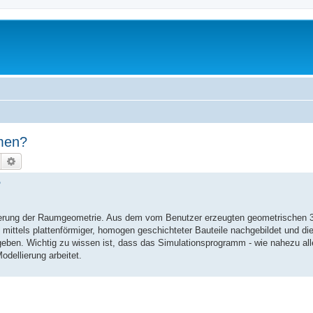
men?
Suche
Erweiterte Suche
?
ellierung der Raumgeometrie. Aus dem vom Benutzer erzeugten geometrischen
ttels plattenförmiger, homogen geschichteter Bauteile nachgebildet und di
ben. Wichtig zu wissen ist, dass das Simulationsprogramm - wie nahezu alle
dellierung arbeitet.