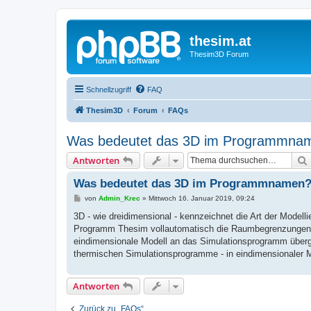
thesim.at
Thesim3D Forum
Schnellzugriff
FAQ
Thesim3D
Forum
FAQs
Was bedeutet das 3D im Programmna
Antworten
Was bedeutet das 3D im Programmnamen
B
von
Admin_Krec
»
Mittwoch 16. Januar 2019, 09:24
e
i
3D - wie dreidimensional - kennzeichnet die Art der Mod
t
Programm Thesim vollautomatisch die Raumbegrenzungen mi
r
a
eindimensionale Modell an das Simulationsprogramm überge
g
thermischen Simulationsprogramme - in eindimensionaler Mo
Antworten
Zurück zu „FAQs“