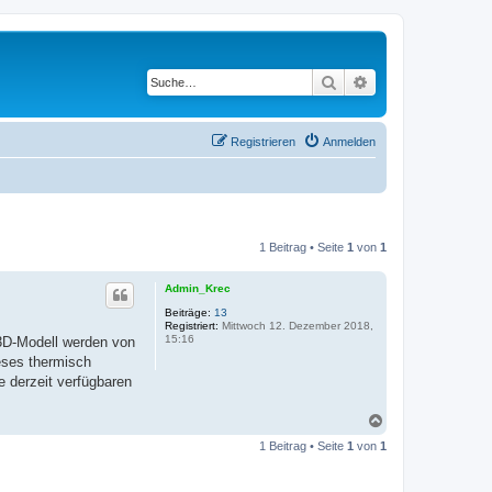
Suche
Erweiterte Suche
Registrieren
Anmelden
1 Beitrag • Seite
1
von
1
Admin_Krec
Beiträge:
13
Registriert:
Mittwoch 12. Dezember 2018,
15:16
 3D-Modell werden von
eses thermisch
 derzeit verfügbaren
N
a
1 Beitrag • Seite
1
von
1
c
h
o