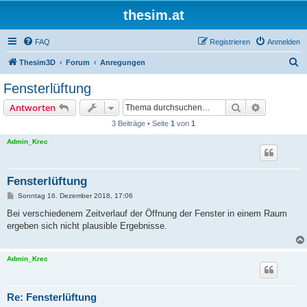
thesim.at
FAQ
Registrieren
Anmelden
S
Thesim3D
Forum
Anregungen
u
Fensterlüftung
c
Suche
Erweiterte
Antworten
h
3 Beiträge • Seite
1
von
1
e
Admin_Krec
Fensterlüftung
B
Sonntag 16. Dezember 2018, 17:06
e
i
Bei verschiedenem Zeitverlauf der Öffnung der Fenster in einem Raum
t
ergeben sich nicht plausible Ergebnisse.
r
a
g
Admin_Krec
Re: Fensterlüftung