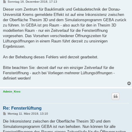
B
Sonntag 16. Dezember 2018, 17:13
e
i
Dieser vom Zentrum für Bauklimatik und Gebäudetechnik der Donau-
t
Universität Krems gemeldete Effekt ist auf eine Inkonsistenz zwischen
r
a
der Oberfläche Thesim 3D und dem Simulationsprogramm GEBA zurück
g
zu führen. In GEBA ist pro Raum - also auch für den in Thesim 3D
modellierten Raum - nur ein Zeitverlauf für die Fensteröffnung
vorgesehen. Das Vorsehen verschiedener Öffnungszeiten für
Lüftungsöffnungen in einem Raum führt derzeit zu unsinnigen
Ergebnissen.
An der Behebung dieses Fehlers wird derzeit gearbeitet.
Bitte beachten Sie: derzeit darf nur ein einziger Zeitverlauf für die
Fensteröffnung - auch bei Vorliegen mehrerer Lüftungsöffnungen -
definiert werden!
Admin_Krec
Re: Fensterlüftung
B
Montag 11. März 2019, 13:10
e
i
Die Inkonsistenz zwischen der Oberfläche Thesim 3D und dem
t
Simulationsprogramm GEBA ist nun behoben. Nun können für alle
r
a
Fensteröffnungen des Raums eigene Zeitverläufe für die Öffnungszeiten