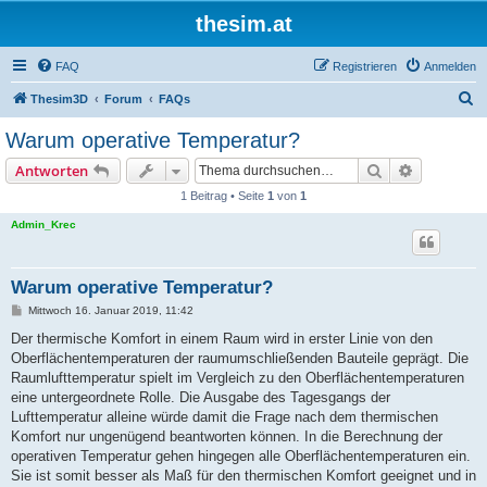
thesim.at
FAQ
Registrieren
Anmelden
S
Thesim3D
Forum
FAQs
u
Warum operative Temperatur?
c
Suche
Erweiterte
Antworten
h
1 Beitrag • Seite
1
von
1
e
Admin_Krec
Warum operative Temperatur?
B
Mittwoch 16. Januar 2019, 11:42
e
i
Der thermische Komfort in einem Raum wird in erster Linie von den
t
Oberflächentemperaturen der raumumschließenden Bauteile geprägt. Die
r
a
Raumlufttemperatur spielt im Vergleich zu den Oberflächentemperaturen
g
eine untergeordnete Rolle. Die Ausgabe des Tagesgangs der
Lufttemperatur alleine würde damit die Frage nach dem thermischen
Komfort nur ungenügend beantworten können. In die Berechnung der
operativen Temperatur gehen hingegen alle Oberflächentemperaturen ein.
Sie ist somit besser als Maß für den thermischen Komfort geeignet und in