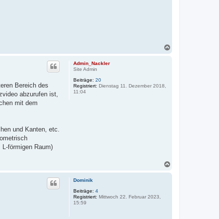
N
a
c
Admin_Nackler
h
Site Admin
o
Beiträge:
20
b
teren Bereich des
Registriert:
Dienstag 11. Dezember 2018,
e
11:04
zvideo abzurufen ist,
n
ächen mit dem
hen und Kanten, etc.
eometrisch
m L-förmigen Raum)
N
a
c
Dominik
h
o
Beiträge:
4
Registriert:
Mittwoch 22. Februar 2023,
b
15:59
e
n