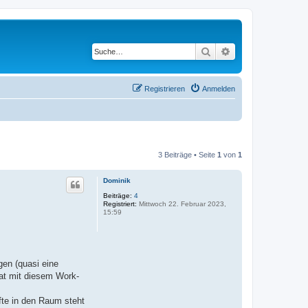
Suche
Erweiterte Suche
Registrieren
Anmelden
3 Beiträge • Seite
1
von
1
Dominik
Beiträge:
4
Registriert:
Mittwoch 22. Februar 2023,
15:59
en (quasi eine
tat mit diesem Work-
te in den Raum steht