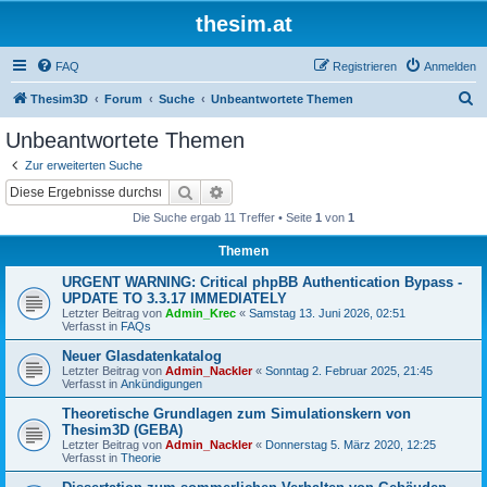
thesim.at
FAQ
Registrieren
Anmelden
S
Thesim3D
Forum
Suche
Unbeantwortete Themen
u
Unbeantwortete Themen
c
Zur erweiterten Suche
h
Suche
Erweiterte Suche
e
Die Suche ergab 11 Treffer • Seite
1
von
1
Themen
URGENT WARNING: Critical phpBB Authentication Bypass -
UPDATE TO 3.3.17 IMMEDIATELY
Letzter Beitrag von
Admin_Krec
«
Samstag 13. Juni 2026, 02:51
Verfasst in
FAQs
Neuer Glasdatenkatalog
Letzter Beitrag von
Admin_Nackler
«
Sonntag 2. Februar 2025, 21:45
Verfasst in
Ankündigungen
Theoretische Grundlagen zum Simulationskern von
Thesim3D (GEBA)
Letzter Beitrag von
Admin_Nackler
«
Donnerstag 5. März 2020, 12:25
Verfasst in
Theorie